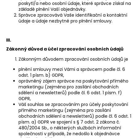
č
poskytl/a nebo osobní údaje, které správce získal na
u
základě plnění Vaší objednávky.
j
Správce zpracovává Vaše identifikační a kontaktní
e
údaje a údaje nezbytné pro plnění smlouvy.
m
e
III.
Zákonný důvod a účel zpracování osobních údajů
Zákonným důvodem zpracování osobních údajů je
plnění smlouvy mezi Vámi a správcem podle čl. 6
odst. 1 písm. b) GDPR,
oprávněný zájem správce na poskytování přímého
marketingu (zejména pro zasílání obchodních
sdělení a newsletterů) podle čl. 6 odst. 1 písm. f)
GDPR,
Váš souhlas se zpracováním pro účely poskytování
přímého marketingu (zejména pro zasílání
obchodních sdělení a newsletterů) podle čl. 6 odst. 1
písm. a) GDPR ve spojení s § 7 odst. 2 zákona č.
480/2004 Sb., o některých službách informační
společnosti v případě, že nedošlo k objednávce