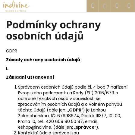
K
Přejít
Hledat
Náku
M
Přihlášen
na
o
obsah
Zpět
Zpět
košík
š
Podmínky ochrany
í
C
osobních údajů
k
o
p
GDPR
o
Zásady ochrany osobních údajů
t
I.
ř
Základní ustanovení
e
b
Správcem osobních údajů podle čl. 4 bod 7 nařízení
Evropského parlamentu a Rady (EU) 2016/679 o
u
ochraně fyzických osob v souvislosti se
j
zpracováním osobních údajů a o volném pohybu
e
těchto údajů (dále jen: „
GDPR
”) je Lenkou
Zelenohorskou, IČ: 67998674, Řipská 1113/7, 101 00,
t
Praha 10, tel.: 420 608 80 50 87, email:
e
eshop@indivine. (dále jen: „
správce
“).
Kontaktní údaje správce jsou
n