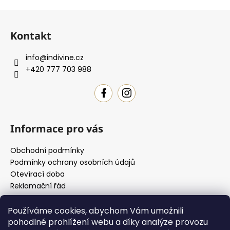
Z
á
Kontakt
p
a
info
@
indivine.cz
t
+420 777 703 988
í
Informace pro vás
Obchodní podmínky
Podmínky ochrany osobních údajů
Otevírací doba
Reklamační řád
Používáme cookies, abychom Vám umožnili
pohodlné prohlížení webu a díky analýze provozu
Jak si vybrat