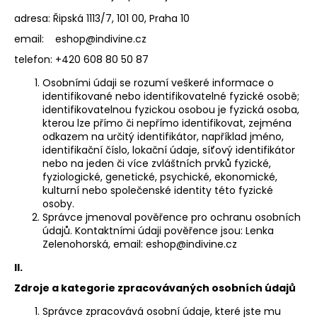
a
adresa: Řipská 1113/7, 101 00, Praha 10
j
email: eshop@indivine.cz
í
telefon: +420 608 80 50 87
t
Osobními údaji se rozumí veškeré informace o
?
identifikované nebo identifikovatelné fyzické osobě;
identifikovatelnou fyzickou osobou je fyzická osoba,
kterou lze přímo či nepřímo identifikovat, zejména
odkazem na určitý identifikátor, například jméno,
identifikační číslo, lokační údaje, síťový identifikátor
nebo na jeden či více zvláštních prvků fyzické,
HLEDAT
fyziologické, genetické, psychické, ekonomické,
kulturní nebo společenské identity této fyzické
osoby.
Správce jmenoval pověřence pro ochranu osobních
D
údajů. Kontaktními údaji pověřence jsou: Lenka
o
Zelenohorská, email: eshop@indivine.cz
p
II.
o
r
Zdroje a kategorie zpracovávaných osobních údajů
u
Správce zpracovává osobní údaje, které jste mu