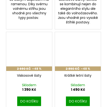
ramenou. Díky svému
se kombinují nejen do
volnému střihu jsou
elegantního stylu ale
vhodné pro všechny
také do volnočasového.
typy postav.
Jsou vhodné pro vysoké
štíhlé postavy.
2 690 KČ
–48 %
2 890 KČ
–48 %
Viskosové šaty
Krátké letní šaty
Skladem
Skladem
1 390 Kč
1 490 Kč
DO KOŠÍKU
DO KOŠÍKU