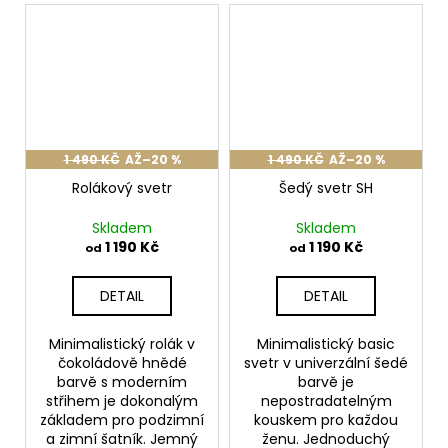
1 490 KČ
AŽ
–20 %
1 490 KČ
AŽ
–20 %
Rolákový svetr
Šedý svetr SH
Skladem
Skladem
1 190 Kč
1 190 Kč
od
od
DETAIL
DETAIL
Minimalistický rolák v
Minimalistický basic
čokoládově hnědé
svetr v univerzální šedé
barvě s moderním
barvě je
střihem je dokonalým
nepostradatelným
základem pro podzimní
kouskem pro každou
a zimní šatník. Jemný
ženu. Jednoduchý