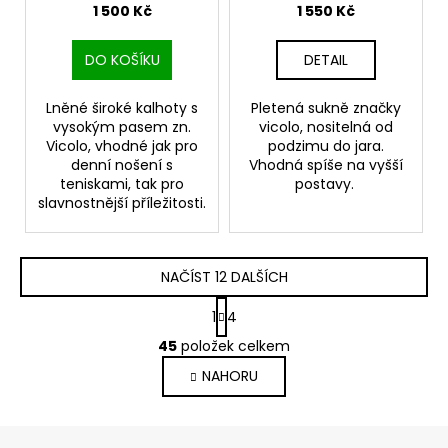
1 500 Kč
1 550 Kč
DO KOŠÍKU
DETAIL
Lněné široké kalhoty s
Pletená sukně značky
vysokým pasem zn.
vicolo, nositelná od
Vicolo, vhodné jak pro
podzimu do jara.
denní nošení s
Vhodná spíše na vyšší
teniskami, tak pro
postavy.
slavnostnější příležitosti.
NAČÍST 12 DALŠÍCH
S
1
4
t
O
r
45
položek celkem
v
á
NAHORU
l
n
k
á
o
d
Z
v
a