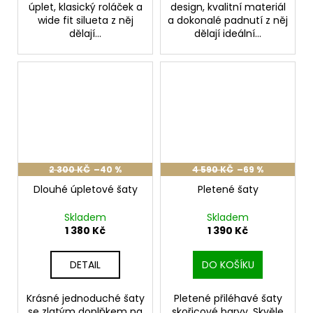
úplet, klasický roláček a
design, kvalitní materiál
wide fit silueta z něj
a dokonalé padnutí z něj
dělají...
dělají ideální...
2 300 KČ
–40 %
4 590 KČ
–69 %
Dlouhé úpletové šaty
Pletené šaty
Skladem
Skladem
1 380 Kč
1 390 Kč
DETAIL
DO KOŠÍKU
Krásné jednoduché šaty
Pletené přiléhavé šaty
se zlatým doplňkem na
skořicové barvy. Skvěle