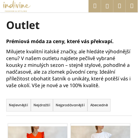
K
Přejít
Hledat
Náku
M
Přihlášen
na
o
obsah
Zpět
Zpět
košík
š
Outlet
í
C
k
o
Prémiová móda za ceny, které vás překvapí.
p
Milujete kvalitní italské značky, ale hledáte výhodnější
o
cenu? V našem outletu najdete pečlivě vybrané
t
kousky z minulých sezon – stejně stylové, pohodlné a
nadčasové, ale za zlomek původní ceny. Ideální
ř
příležitost obohatit šatník o unikáty, které potěší vás i
e
vaše okolí. Vše je nové a ve 100% kvalitě.
b
u
Ř
j
a
Nejlevnější
Nejdražší
Nejprodávanější
Abecedně
e
z
t
e
V
e
n
ý
n