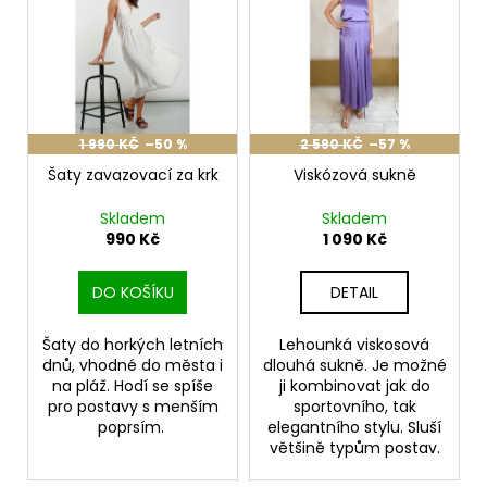
č
u
j
e
m
e
1 990 KČ
–50 %
2 590 KČ
–57 %
Šaty zavazovací za krk
Viskózová sukně
Skladem
Skladem
990 Kč
1 090 Kč
DO KOŠÍKU
DETAIL
Šaty do horkých letních
Lehounká viskosová
dnů, vhodné do města i
dlouhá sukně. Je možné
na pláž. Hodí se spíše
ji kombinovat jak do
pro postavy s menším
sportovního, tak
poprsím.
elegantního stylu. Sluší
většině typům postav.