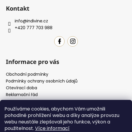
á
á
c
Kontakt
n
p
í
í
p
a
info
@
indivine.cz
r
t
+420 777 703 988
v
í
k
y
v
ý
Informace pro vás
p
i
Obchodní podmínky
s
Podmínky ochrany osobních údajů
u
Otevírací doba
Reklamační řád
Používáme cookies, abychom Vám umožnili
pohodlné prohlížení webu a díky analýze provozu
Jak si vybrat
webu neustále zlepšovali jeho funkce, výkon a
použitelnost.
Více informací
Jak si určit svůj typ postavy