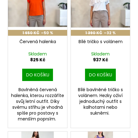
í
p
a
p
i
j
r
s
í
o
p
t
d
r
1 650 KČ
–50 %
1 390 KČ
–32 %
?
u
o
Červená halenka
Bílé tričko s volánem
k
d
Skladem
Skladem
t
u
825 Kč
937 Kč
ů
k
HLEDAT
t
DO KOŠÍKU
DO KOŠÍKU
ů
Bavlněná červená
Bílé bavlněné tričko s
halenka, kterou rozzáříte
volánem. Hezky oživí
D
svůj letní outfit. Díky
jednoduchý outfit s
o
svému střihu je vhodná
kalhotami nebo
p
spíše pro postavy s
sukněmi.
o
menším poprsím.
r
u