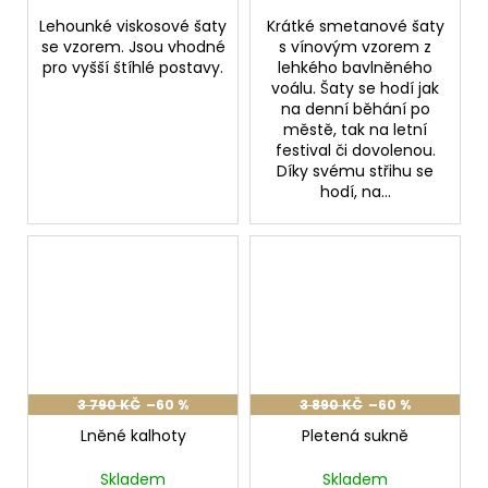
Lehounké viskosové šaty
Krátké smetanové šaty
se vzorem. Jsou vhodné
s vínovým vzorem z
pro vyšší štíhlé postavy.
lehkého bavlněného
voálu. Šaty se hodí jak
na denní běhání po
městě, tak na letní
festival či dovolenou.
Díky svému střihu se
hodí, na...
3 790 KČ
–60 %
3 890 KČ
–60 %
Lněné kalhoty
Pletená sukně
Skladem
Skladem