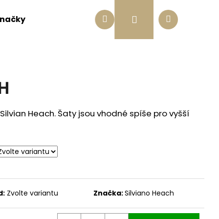
Hledat
Nákupní
Přihlášení
načky
Jak se správně změřit
O nás
Blog
košík
SH
Silvian Heach. Šaty jsou vhodné spíše pro vyšší
d:
Zvolte variantu
Značka:
Silviano Heach