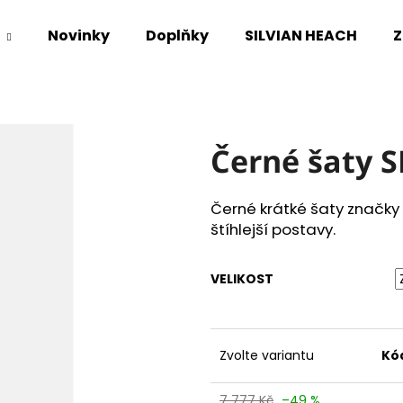
Novinky
Doplňky
SILVIAN HEACH
Z
Co potřebujete najít?
Černé šaty 
HLEDAT
Černé krátké šaty značky 
štíhlejší postavy.
Doporučujeme
VELIKOST
Zvolte variantu
Kó
7 777 Kč
–49 %