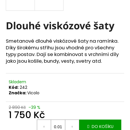
a
j
í
Dlouhé viskózové šaty
t
?
Smetanové dlouhé viskózové šaty na ramínka.
Díky širokému střihu jsou vhodné pro všechny
typy postav. Dají se kombinovat s vrchními díly
jako jsou košile, bundy, vesty, svetry atd.
HLEDAT
Skladem
Kód:
242
D
Značka:
Vicolo
o
p
2 890 Kč
–39 %
o
1 750 Kč
r
Měrná
u
DO KOŠÍKU
cena: