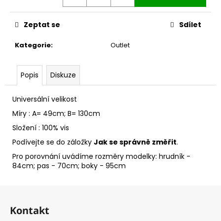
č
u
j
Zeptat se
Sdílet
e
m
Kategorie
:
Outlet
e
Popis
Diskuze
Universální velikost
Míry : A= 49cm; B= 130cm
Složení : 100% vis
Podívejte se do záložky
Jak se správně změřit
.
Pro porovnání uvádíme rozměry modelky: hrudník -
84cm; pas - 70cm; boky - 95cm
Z
á
Kontakt
p