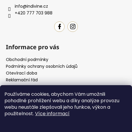
a
info
@
indivine.cz
t
+420 777 703 988
í
Informace pro vás
Obchodní podmínky
Podmínky ochrany osobních údajů
Otevírací doba
Reklamační řád
Používáme cookies, abychom Vám umožnili
pohodlné prohlížení webu a díky analýze provozu
Jak si vybrat
webu neustále zlepšovali jeho funkce, výkon a
použitelnost.
Více informací
Jak si určit svůj typ postavy
29.3.2022
Jak se správně změřit