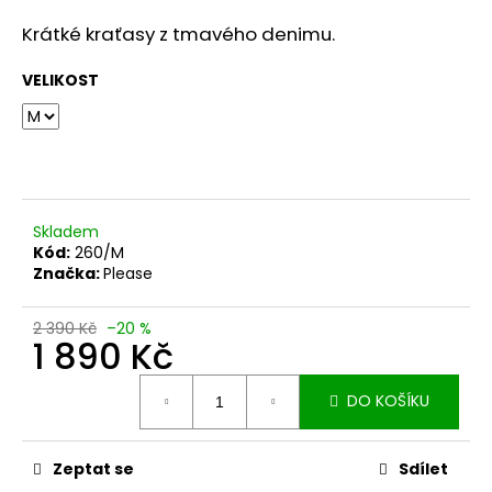
a
Krátké kraťasy z tmavého denimu.
j
í
VELIKOST
t
?
Skladem
Kód:
260/M
HLEDAT
Značka:
Please
2 390 Kč
–20 %
1 890 Kč
D
o
Měrná
p
DO KOŠÍKU
cena:
o
r
u
Zeptat se
Sdílet