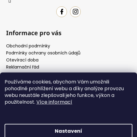
í
Informace pro vás
Obchodní podmínky
Podmínky ochrany osobních údajů
Otevírací doba
Reklamační řád
Používáme cookies, abychom Vám umožnili
pohodlné prohlížení webu a díky analýze provozu
Jak si vybrat
webu neustále zlepšovali jeho funkce, výkon a
použitelnost.
Více informací
Jak si určit svůj typ postavy
29.3.2022
Jak se správně změřit
29.3.2022
Nastavení