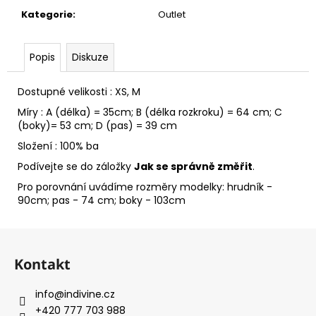
č
Kategorie
:
Outlet
u
j
e
Popis
Diskuze
m
e
Dostupné velikosti : XS, M
Míry : A (délka) = 35cm; B (délka rozkroku) = 64 cm; C
(boky)= 53 cm; D (pas) = 39 cm
Složení : 100% ba
Podívejte se do záložky
Jak se správně změřit
.
Pro porovnání uvádíme rozměry modelky: hrudník -
90cm; pas - 74 cm; boky - 103cm
Z
á
Kontakt
p
a
info
@
indivine.cz
t
+420 777 703 988