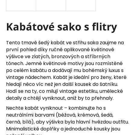
a
j
í
Kabátové sako s flitry
t
?
Tento tmavě šedý kabát ve střihu saka zaujme na
první pohled díky ručně aplikované květinové
výšivce ve zlatých, bronzových a stříbrných
tónech. Jemné květinové motivy jsou rozmístěné
po celém kabátu a dodávají mu bohémský luxus s
HLEDAT
vintage nádechem.
Kabát je ideální pro ženy, které
hledají něco víc než jen další kousek do šatníku.
Hodí se na ty, co milují vintage estetiku, umělecké
D
detaily a chtějí vyniknout, aniž by to přehnaly.
o
Nechte kabát vyniknout – kombinujte ho s
p
neutrálními barvami (béžová, krémová, šedá,
o
černá, bílá), aby výšivka byla hlavní hvězdou outfitu.
r
u
Minimalistické doplňky a jednoduché kousky jsou