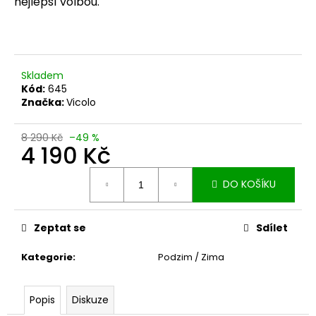
č
nejlepší volbou.
u
j
e
m
Skladem
e
Kód:
645
Značka:
Vicolo
8 290 Kč
–49 %
4 190 Kč
Měrná
DO KOŠÍKU
cena:
Zeptat se
Sdílet
Kategorie
:
Podzim / Zima
Popis
Diskuze