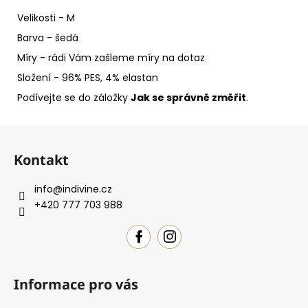
Velikosti - M
Barva - šedá
Míry - rádi Vám zašleme míry na dotaz
Složení - 96% PES, 4% elastan
Podívejte se do záložky
Jak se správně změřit
.
Z
á
Kontakt
p
a
info
@
indivine.cz
t
+420 777 703 988
í
Informace pro vás