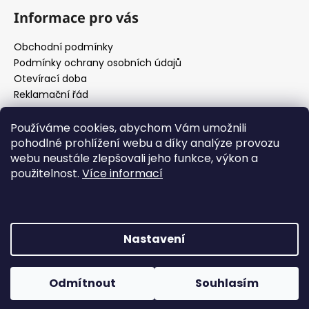
Informace pro vás
Obchodní podmínky
Podmínky ochrany osobních údajů
Otevírací doba
Reklamační řád
Používáme cookies, abychom Vám umožnili
pohodlné prohlížení webu a díky analýze provozu
Jak si vybrat
webu neustále zlepšovali jeho funkce, výkon a
použitelnost.
Více informací
Jak si určit svůj typ postavy
29.3.2022
Jak se správně změřit
29.3.2022
Nastavení
Vytvořil Shoptet
Odmítnout
Souhlasím
Copyright 2026
Indivine fashion
. Všechna práva
vyhrazena.
Upravit nastavení cookies