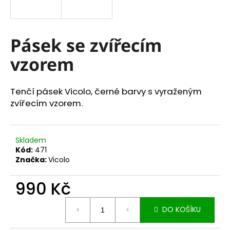
a
j
í
Pásek se zvířecím
t
vzorem
?
Tenčí pásek Vicolo, černé barvy s vyraženým
zvířecím vzorem.
HLEDAT
Skladem
Kód:
471
Značka:
Vicolo
D
o
990 Kč
p
o
Měrná
r
DO KOŠÍKU
cena:
u