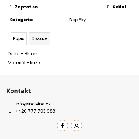
č
u
Zeptat se
Sdílet
j
Kategorie
:
Doplňky
e
m
e
Popis
Diskuze
Délka - 85 cm
Materiál - kůže
Z
á
Kontakt
p
a
info
@
indivine.cz
t
+420 777 703 988
í