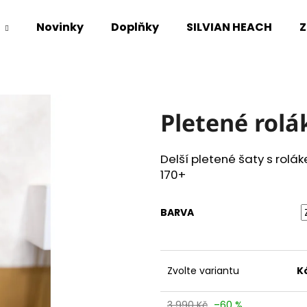
Novinky
Doplňky
SILVIAN HEACH
Z
Co potřebujete najít?
Pletené rolá
HLEDAT
Delší pletené šaty s rolá
170+
Doporučujeme
BARVA
Zvolte variantu
K
3 990 Kč
–60 %