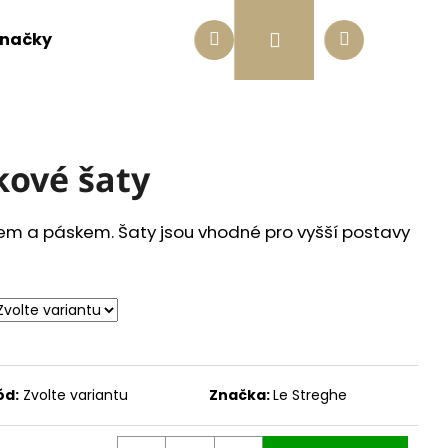
Hledat
Nákupní
Přihlášení
načky
Jak se správně změřit
O nás
Blog
košík
kové šaty
kem a páskem. Šaty jsou vhodné pro vyšší postavy
ód:
Zvolte variantu
Značka:
Le Streghe