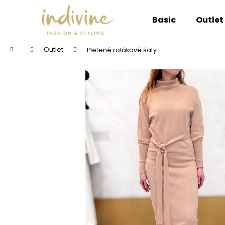
K
Přejít
na
o
Basic
Outlet
obsah
Zpět
Zpět
š
do
do
í
Domů
Outlet
Pletené rolákové šaty
k
obchodu
obchodu