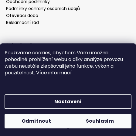
Obchodní podmínky
a
Podmínky ochrany osobních údajů
j
Otevírací doba
í
Reklamační řád
t
?
Jak si vybrat
Používáme cookies, abychom Vám umožnili
Jak si určit svůj typ postavy
pohodlné prohlížení webu a díky analýze provozu
webu neustále zlepšovali jeho funkce, výkon a
29.3.2022
HLEDAT
použitelnost.
Více informací
Jak se správně změřit
29.3.2022
D
Vytvořil Shoptet
Nastavení
o
Copyright 2026
Indivine fashion
. Všechna práva
p
vyhrazena.
Upravit nastavení cookies
o
Odmítnout
Souhlasím
r
u